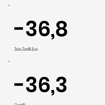
-36,8
Twin Top® Evo
-36,3
Qork®