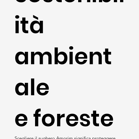
ità
ambient
ale
e foreste
Scegliere il sughero Amorim significa proteggere