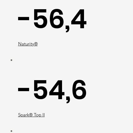
-56,4
Naturity®
-54,6
Spark® Top II