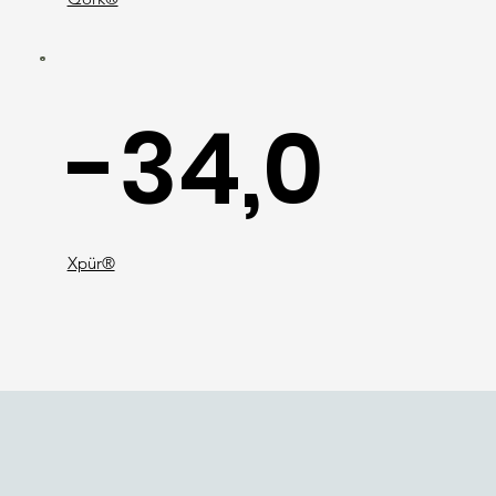
-34,0
Xpür®