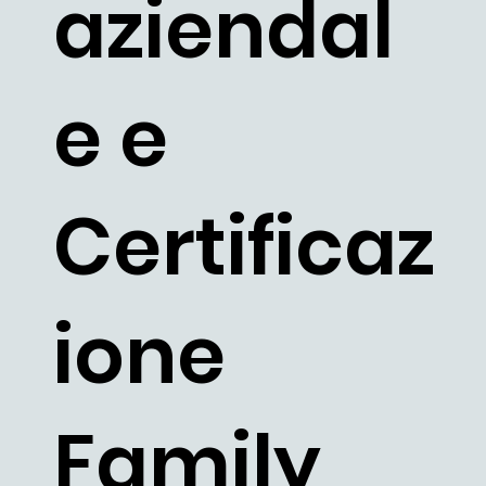
aziendal
e
e
Certificaz
ione
Family