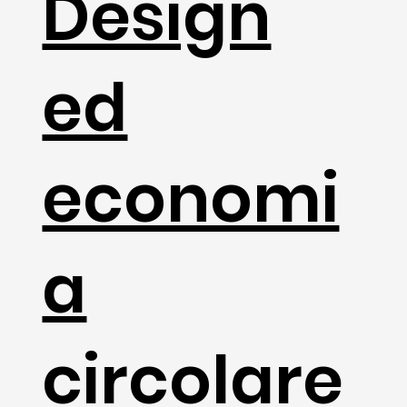
Design
ed
economi
a
circolare