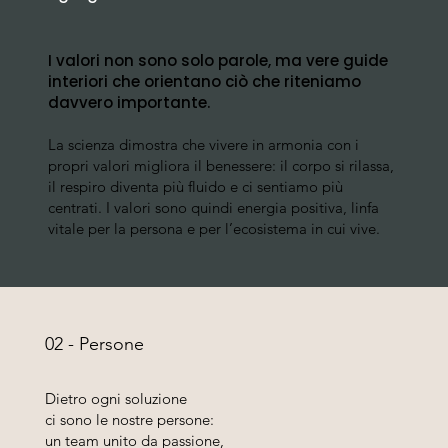
I valori non sono solo parole, ma vere guide
interiori che orientano ciò che riteniamo
davvero importante.
La scienza dimostra che vivere in armonia con i
propri valori migliora il benessere: il corpo si rilassa,
il respiro diventa più fluido e ci sentiamo più
centrati. I valori sono quindi energia positiva, linfa
vitale per la persona e per l’ecosistema in cui vive.
02 - Persone
Dietro ogni soluzione
ci sono le nostre persone:
un team unito da passione,