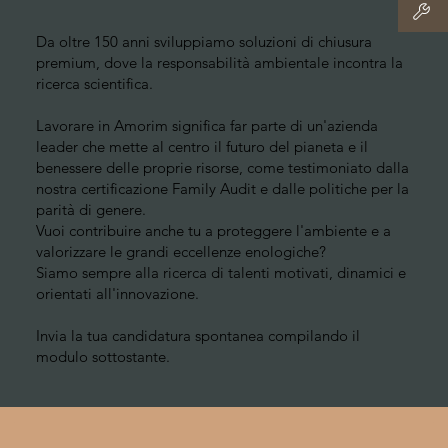
Da oltre 150 anni sviluppiamo soluzioni di chiusura
premium, dove la responsabilità ambientale incontra la
ricerca scientifica.
Lavorare in Amorim significa far parte di un'azienda
leader che mette al centro il futuro del pianeta e il
benessere delle proprie risorse, come testimoniato dalla
nostra certificazione Family Audit e dalle politiche per la
parità di genere.
Vuoi contribuire anche tu a proteggere l'ambiente e a
valorizzare le grandi eccellenze enologiche?
Siamo sempre alla ricerca di talenti motivati, dinamici e
orientati all'innovazione.
Invia la tua candidatura spontanea compilando il
modulo sottostante.