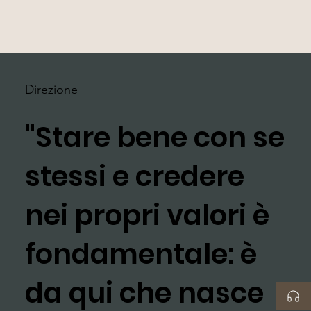
Direzione
"Stare bene con se
stessi e credere
nei propri valori è
fondamentale: è
da qui che nasce