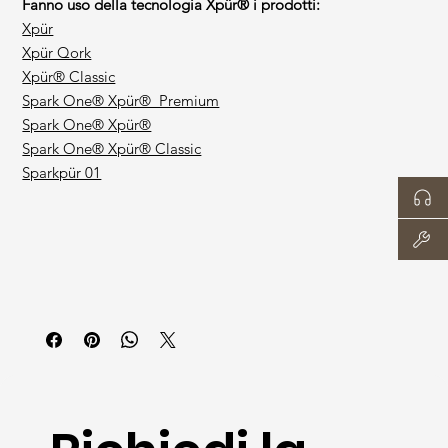
Fanno uso della tecnologia Xpür® i prodotti:
Xpür
Xpür Qork
Xpür® Classic
Spark One® Xpür® Premium
Spark One® Xpür®
Spark One® Xpür® Classic
Sparkpür 01