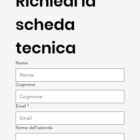
Richiedi la 
scheda 
tecnica
Nome
Cognome
Email
*
Nome dell'azienda