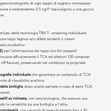
 in gascromatografia di ogni tappo di sughero monopezzo
ecisione è sorprendente: 0,5 ng/l* equivalgono a una goccia
he.
utilizzo della tecnologia TRX-T: screening individuale
ne tappi legnosi e/o difetti evidenti o interni
esso produttivo
E)
per l'eliminazione dei tappi con fori passanti
 rimuove efficacemente il TCA ed ulteriori 150 composti
 off-flavours, preservando nel contempo le proprietà
grafia individuale
che garantisce un contenuto di TCA
imite di rilevabilità analitico
ella bottiglia
dopo analisi peritale in caso di esito TCA
hiarati
eeW su richiesta,
con cera biologica, che assicura una
la variabilità tra una bottiglia e l'altra.
complessità,
con capacità di invecchiamento fino a 30