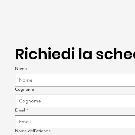
Richiedi la sch
Nome
Cognome
Email
*
Nome dell'azienda