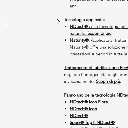
anni
Tecnologia applicata:
NDtech® :
è la tecnologia più
naturale.
Scopri d
i più
Naturity®:
Applicata al tratta
Naturity® offre una soluzione 
prestazioni superiori in tutte l
Trattamento di lubrificazione Be
migliora l’omogeneità degli aromi 
invecchiamento.
Scopri di più
.
Fanno uso della tecnologia NDtec
NDtech® Icon Fiore
NDtech® Icon
NDtech®
Spark® Top II NDtech®