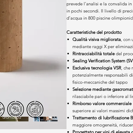
prevede l’analisi e la convalida
in pochi secondi. Il livello di pr
d’acqua in 800 piscine olimpionic
Caratteristiche del prodotto
Qualità visiva migliorata
, con 
mediante raggi X per eliminazio
Rintracciabilità totale
del proc
Sealing Verification System (SV
Esclusiva tecnologia VSR
, che
potenzialmente responsabili di
fisico-meccaniche del tappo
Selezione mediante gascromato
rilasciabile pari o inferiore al l
Rimborso valore commerciale d
superiore ai valori massimi dic
Trattamento di lubrificazione B
maggiore omogeneità, riducendo 
Progettato per vini di elevata 