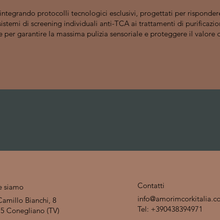
integrando protocolli tecnologici esclusivi, progettati per rispondere
istemi di screening individuali anti-TCA ai trattamenti di purificazio
 per garantire la massima pulizia sensoriale e proteggere il valore d
Contatti
e siamo
info@amorimcorkitalia.
Camillo Bianchi, 8
Tel: +390438394971
5 Conegliano (TV)