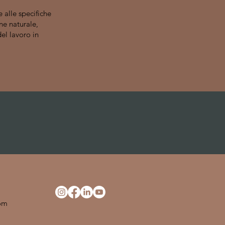
 alle specifiche
ne naturale,
el lavoro in
com