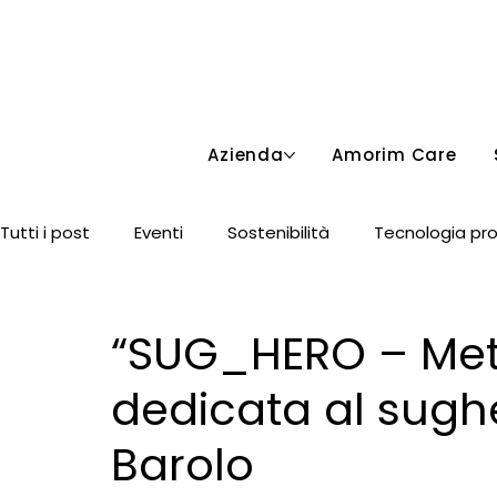
Azienda
Amorim Care
Area Riservata
Tutti i post
Eventi
Sostenibilità
Tecnologia pr
Sughero & Vino
“SUG_HERO – Met
dedicata al sugh
Barolo