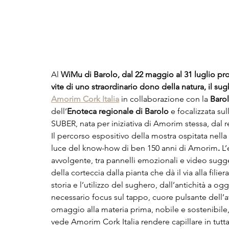
Al 
WiMu di Barolo, dal 22 maggio al 31 luglio p
vite di uno straordinario dono della natura, il su
Amorim Cork Italia
 in collaborazione con la 
Baro
dell’
Enoteca regionale di Barolo 
e focalizzata su
SUBER, nata per iniziativa di Amorim stessa, dal 
Il percorso espositivo della mostra ospitata nella
luce del know-how di ben 150 anni di Amorim
. 
L’
avvolgente, tra pannelli emozionali e video suggest
della corteccia dalla pianta che dà il via alla fili
storia e l’utilizzo del sughero, dall’antichità a ogg
necessario focus sul tappo, cuore pulsante dell’a
omaggio alla materia prima, nobile e sostenibile,
vede Amorim Cork Italia rendere capillare in tutta I