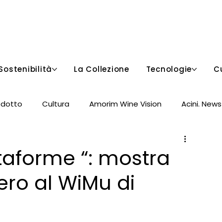
Sostenibilità
La Collezione
Tecnologie
C
odotto
Cultura
Amorim Wine Vision
Acini. News
aforme “: mostra
ero al WiMu di