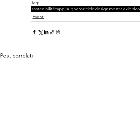
Tag:
sostenibilità
tappi
sughero
riciclo
design
mostra
exibition
Eventi
Post correlati