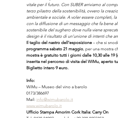
vitale per il futuro. Con SUBER arriviamo al comp
terzo pilastro della sostenibilità, ovvero la crea
ambientale e sociale. A voler essere completi, la 
con la diffusione di un messaggio che fa bene al
sostenibile del sughero dove nulla viene sprecato
design è il risultato di un’unione di intenti che 
Il taglio del nastro dell’esposizione
 – che si sno
programma sabato 21 maggio
, per una mostra ch
mostra è gratuito tutti i giorni dalle 10,30 alle 19
inserita nel percorso di visita del WiMu, aperto tutt
Biglietto intero 9 euro.
Info:
WiMu – Museo del vino a barolo
0173/386697
Mail: 
info@wimubarolo.it
www.wimubarolo.it
Ufficio Stampa Amorim Cork Italia: Carry On