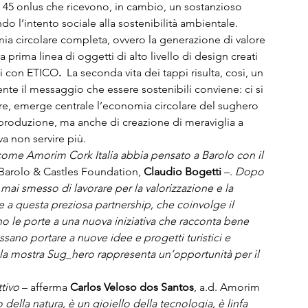
i 45 onlus che ricevono, in cambio, un sostanzioso 
do l’intento sociale alla sostenibilità ambientale. 
ia circolare completa, ovvero la generazione di valore 
prima linea di oggetti di alto livello di design creati 
ati con ETICO
.  
La seconda vita dei tappi risulta, così, un 
ente il messaggio che essere sostenibili conviene: ci si 
olare, emerge centrale l’economia circolare del sughero 
a produzione, ma anche di creazione di meraviglia a 
a non servire più.
 come Amorim Cork Italia abbia pensato a Barolo con il 
 Barolo & Castles Foundation, 
Claudio Bogetti
 –. 
Dopo 
mai smesso di lavorare per la valorizzazione e la 
 a questa preziosa partnership, che coinvolge il 
o le porte a una nuova iniziativa che racconta bene 
sano portare a nuove idee e progetti turistici e 
a, la mostra Sug_hero rappresenta un’opportunità per il 
tivo 
– afferma 
Carlos Veloso dos Santos
, a.d. Amorim 
della natura, è un gioiello della tecnologia, è linfa 