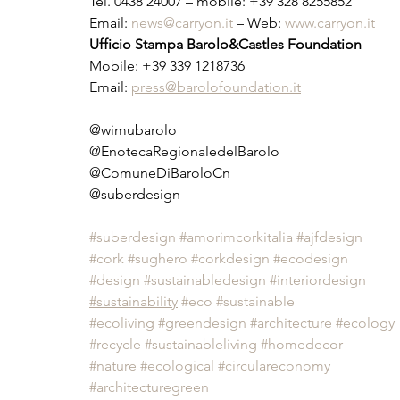
Tel. 0438 24007 – mobile: +39 328 8255852
Email: 
news@carryon.it
 – Web: 
www.carryon.it
Ufficio Stampa Barolo&Castles Foundation
Mobile: +39 339 1218736
Email: 
press@barolofoundation.it
@wimubarolo
@EnotecaRegionaledelBarolo
@ComuneDiBaroloCn
@suberdesign
#suberdesign
#amorimcorkitalia
#ajfdesign
#cork
#sughero
#corkdesign
#ecodesign
#design
#sustainabledesign
#interiordesign
#sustainability
#eco
#sustainable
#ecoliving
#greendesign
#architecture
#ecology
#recycle
#sustainableliving
#homedecor
#nature
#ecological
#circulareconomy
#architecturegreen