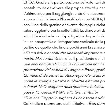
ETICO. Grazie alla partecipazione dei volontari d
contributo da devolvere alle proprie attività, unen
L’ultimo step per il raggiungimento di un’econom
economico, l’azienda l’ha realizzato con SUBER, la 
con l’uso della granina derivante dai tappi ricicl
valore aggiunto per la collettività, lasciando evid
arricchisce in bellezza, rispetto, etica. In partic
in una prospettiva di integrazione verticale dell
partire da quello che fino a pochi anni fa sembrav
«Siamo lieti e onorati che una realtà importante
nostro Museo del Vino 
– dice il presidente
della
due anni complicati, in cui la Fondazione non ha 
promozione dei castelli di Langhe e Roero, grazie
Comune di Barolo e l’Enoteca regionale, si apron
come le sinergie tra forze pubbliche e private pos
culturali. Nella stagione della ripartenza turistic
paese, l’Enoteca, il WiMu e l’intero territorio».
“
Dire che il tappo in sughero è una risorsa è ridut
Cork Italia e promotore dell’iniziativa -. 
È un dono 