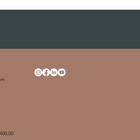
ne
com
.400,00