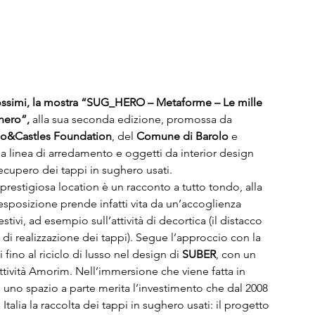
rossimi, la mostra “SUG_HERO – Metaforme – Le mille 
ghero”,
 alla sua seconda edizione, promossa da 
lo&Castles Foundation
, del 
Comune di Barolo
 e 
lla linea di arredamento e oggetti da interior design 
recupero dei tappi in sughero usati.
 prestigiosa location è un racconto a tutto tondo, alla 
esposizione prende infatti vita da un’accoglienza 
ivi, ad esempio sull’attività di decortica (il distacco 
era di realizzazione dei tappi). Segue l’approccio con la 
i fino al riciclo di lusso nel design di 
SUBER
, con un 
ttività Amorim. Nell’immersione che viene fatta in 
 uno spazio a parte merita l’investimento che dal 2008 
talia la raccolta dei tappi in sughero usati: il progetto 