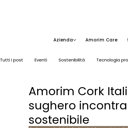
Azienda
Amorim Care
Area Riservata
Tutti i post
Eventi
Sostenibilità
Tecnologia pr
Sughero & Vino
Amorim Cork Italia
sughero incontra 
sostenibile