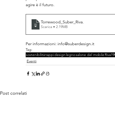
agire è il futuro.
Torrewood_Suber_Riva
.
Scarica • 2.19MB
Per informazioni: 
info@suberdesign.it
Tag:
sostenibilità
tappi
design
legno
salone del mobile
Riva19
Eventi
Post correlati