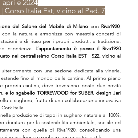
 aprile 2024
 Corso Italia Est, vicino al Pad. 7
zione del Salone del Mobile di Milano
 con 
Riva1920
, 
con la natura e armonizza con maestria concetti di 
estazioni e di riuso per i propri prodotti, e tradizione, 
 ed esperienza. 
L’appuntamento è presso il Riva1920 
ato nel centralissimo Corso Italia EST | S22, vicino al 
à ulteriormente con una sezione dedicata alla vineria, 
 estende fino al mondo delle cantine. Al primo piano 
a e propria cantina, dove troveranno posto due novità 
gn, e lo sgabello TORREWOOD for SUBER, design Jari 
ello e sughero, frutto di una collaborazione innovativa 
Cork Italia.
nella produzione di tappi in sughero naturale al 100%, 
duraturo per la sostenibilità ambientale, sociale ed 
ettamente con quella di Riva1920, consolidando una 
 coniugano legno e sughero con maestria e stile.