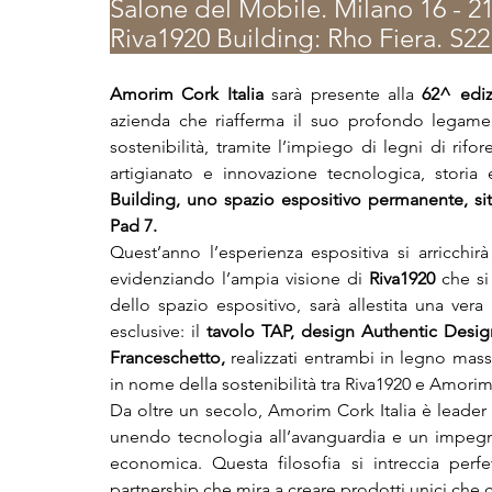
Salone del Mobile. Milano 16 - 21
Riva1920 Building: Rho Fiera. S22 |
Amorim Cork Italia
 sarà presente alla 
62^ edi
azienda che riafferma il suo profondo legame 
sostenibilità, tramite l’impiego di legni di rifor
artigianato e innovazione tecnologica, storia
Building, uno spazio espositivo permanente, situ
Pad 7.
Quest’anno l’esperienza espositiva si arricchir
evidenziando l’ampia visione di 
Riva1920 
che si
dello spazio espositivo, sarà allestita una ver
esclusive: il 
tavolo TAP, design Authentic Desi
Franceschetto,
 realizzati entrambi in legno mass
in nome della sostenibilità tra Riva1920 e Amorim 
Da oltre un secolo, Amorim Cork Italia è leader 
unendo tecnologia all’avanguardia e un impegno 
economica. Questa filosofia si intreccia perf
partnership che mira a creare prodotti unici che