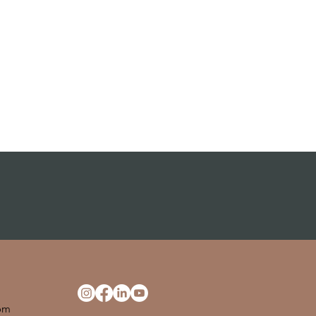
ne
com