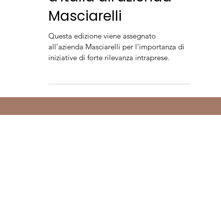
Premio Eticork di
Amorim e Vinibuoni
d'Italia all'azienda
Masciarelli
Questa edizione viene assegnato
all’azienda Masciarelli per l’importanza di
iniziative di forte rilevanza intraprese.
Dove siamo