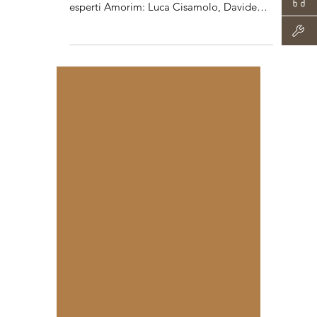
Cerchi i migliori tappi in sughero a Verona?
Scopri la consulenza su misura dei nostri
esperti Amorim: Luca Cisamolo, Davide
Armani e Massimo Menini.