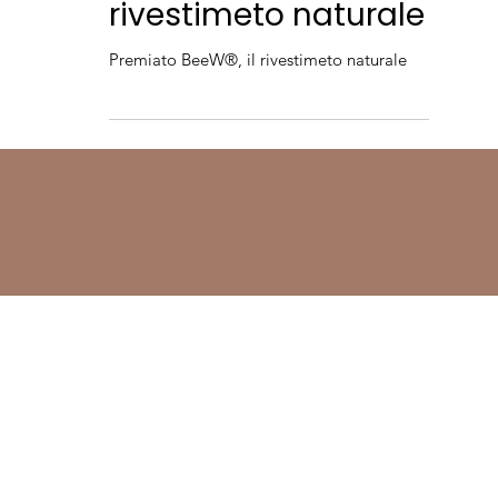
Premiato BeeW®, il
rivestimeto naturale
Premiato BeeW®, il rivestimeto naturale
Dove siamo
Via Camillo Bianchi, 8
31015 Conegliano (TV)
Contatti