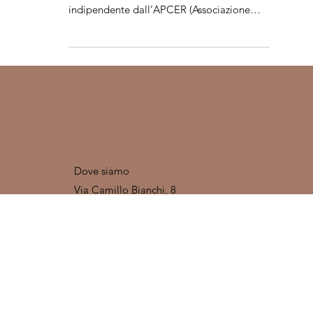
Recenti studi condotti secondo la norma
ISO 14067 e verificati in modo
indipendente dall’APCER (Associazione
Portoghese di Certificazione) hanno
confermato un dato sorprendente
Dove siamo
Via Camillo Bianchi, 8
31015 Conegliano (TV)
Contatti
info@amorimcorkitalia.com
Tel: +390438394971