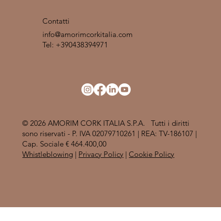
Contatti
info@amorimcorkitalia.com
Tel: +390438394971
© 2026 AMORIM CORK ITALIA S.P.A. Tutti i diritti
sono riservati - P. IVA 02079710261 | REA: TV-186107 |
Cap. Sociale € 464.400,00
Whistleblowing
|
Privacy Policy
|
Cookie Policy