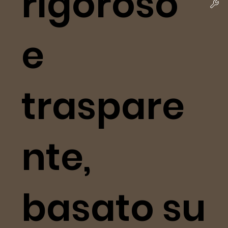
rigoroso
e
traspare
nte,
basato su