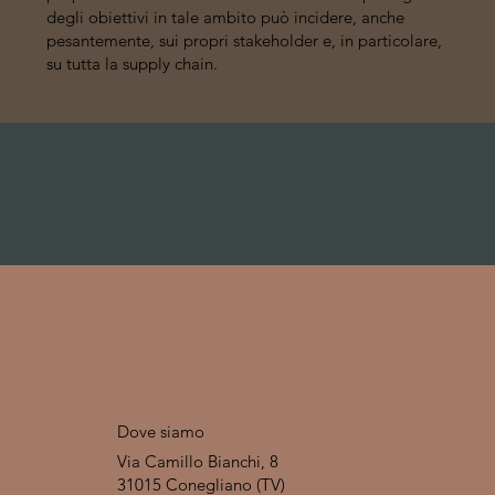
degli obiettivi in tale ambito può incidere, anche
pesantemente, sui propri stakeholder e, in particolare,
su tutta la supply chain.
Dove siamo
Via Camillo Bianchi, 8
31015 Conegliano (TV)