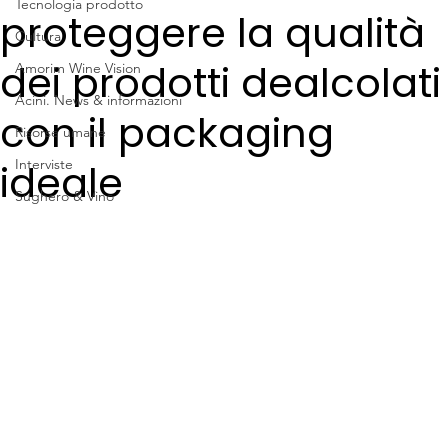
Tecnologia prodotto
proteggere la qualità
Cultura
dei prodotti dealcolati
Amorim Wine Vision
Acini. News & informazioni
con il packaging
Risorse umane
ideale
Interviste
Sughero & Vino