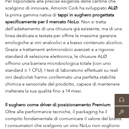
Per rispondere alle precise esigenze delle cantine che 
scelgono di innovare, Amorim Cork ha sviluppato 
ALØ
: 
la prima gamma nativa di 
tappi in sughero progettata 
specificamente per il mercato NoLo
. Non si tratta 
dell'adattamento di una chiusura già esistente, ma di una 
linea dedicata e testata per offrire le massime garanzie 
enologiche ai vini analcolici e a basso contenuto alcolico.
Grazie a trattamenti antimicrobici avanzati e a rigorosi 
standard di selezione elettronica, le chiusure ALØ 
offrono una barriera microbiologica totale (con uno 
standard ≤ 1 CFU). I test di laboratorio effettuati su reali 
vini dealcolati hanno confermato una perfetta stabilità 
chimica e sensoriale del prodotto, capace di mantenere 
inalterata la sua qualità fino a 14 mesi.
Il sughero come driver di posizionamento Premium
Oltre alle performance tecniche, il packaging ha il 
compito fondamentale di comunicare il valore del brand. 
I consumatori che scelgono un vino NoLo non vogliono 