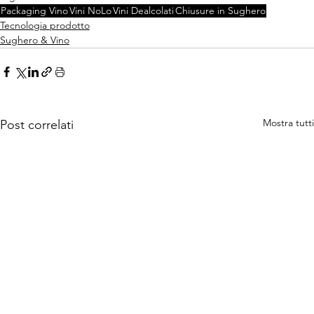
Packaging Vino
Vini NoLo
Vini Dealcolati
Chiusure in Sughero
Tecnologia prodotto
Sughero & Vino
Mostra tutti
Post correlati