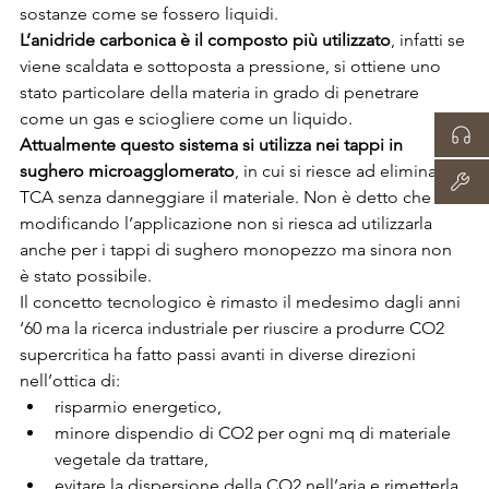
sostanze come se fossero liquidi.
L’anidride carbonica è il composto più utilizzato
, infatti se 
viene scaldata e sottoposta a pressione, si ottiene uno 
stato particolare della materia in grado di penetrare 
come un gas e sciogliere come un liquido.
Attualmente questo sistema si utilizza nei tappi in 
sughero microagglomerato
, in cui si riesce ad eliminare il 
TCA senza danneggiare il materiale. Non è detto che 
modificando l’applicazione non si riesca ad utilizzarla 
anche per i tappi di sughero monopezzo ma sinora non 
è stato possibile.
Il concetto tecnologico è rimasto il medesimo dagli anni 
‘60 ma la ricerca industriale per riuscire a produrre CO2 
supercritica ha fatto passi avanti in diverse direzioni 
nell’ottica di:
risparmio energetico,
minore dispendio di CO2 per ogni mq di materiale 
vegetale da trattare,
evitare la dispersione della CO2 nell’aria e rimetterla 