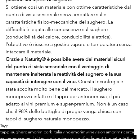
Si ottiene così un materiale con ottime caratteristiche dal 
punto di vista sensoriale senza impattare sulle 
caratteristiche fisico-meccaniche del sughero. La 
difficoltà è legata alle conoscenze sul sughero 
(conducibilità del calore, conducibilità elettrica), 
l’obiettivo è riuscire a gestire vapore e temperatura senza 
intaccare il materiale.
Grazie a Naturity® è possibile avere dei materiali sicuri 
dal punto di vista sensoriale con il vantaggio di 
mantenere inalterata la reattività del sughero e la sua 
capacità di interagire con il vino. 
Questa tecnologia è 
stata accolta molto bene dal mercato, il sughero 
monopezzo infatti è il tappo per antonomasia, il più 
adatto ai vini premium e super-premium. Non è un caso 
che il 98% delle bottiglie di pregio venga chiusa con 
tappi di sughero naturale monopezzo.
Tag:
tappi
sughero
amorim cork italia
vino
amorimwinevision
amorim
ricerca
esperienzeaziendali
tappodisughero
approfondimenti
tca
naturity
Xpür