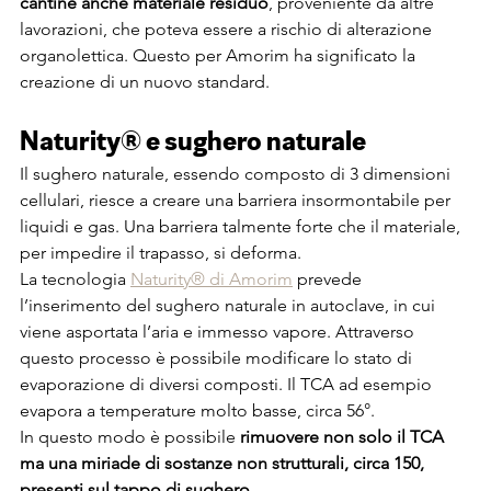
cantine anche materiale residuo
, proveniente da altre 
lavorazioni, che poteva essere a rischio di alterazione 
organolettica. Questo per Amorim ha significato la 
creazione di un nuovo standard.
Naturity® e sughero naturale
Il sughero naturale, essendo composto di 3 dimensioni 
cellulari, riesce a creare una barriera insormontabile per 
liquidi e gas. Una barriera talmente forte che il materiale, 
per impedire il trapasso, si deforma.
La tecnologia 
Naturity® di Amorim
 prevede 
l’inserimento del sughero naturale in autoclave, in cui 
viene asportata l’aria e immesso vapore. Attraverso 
questo processo è possibile modificare lo stato di 
evaporazione di diversi composti. Il TCA ad esempio 
evapora a temperature molto basse, circa 56°.
In questo modo è possibile 
rimuovere non solo il TCA 
ma una miriade di sostanze non strutturali, circa 150, 
presenti sul tappo di sughero.