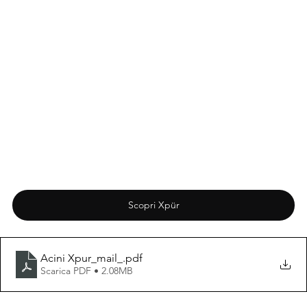
Scopri Xpür
Acini Xpur_mail_
.pdf
Scarica PDF • 2.08MB