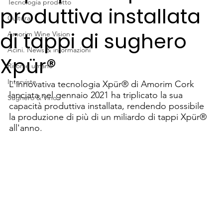
Tecnologia prodotto
produttiva installata
Cultura
di tappi di sughero
Amorim Wine Vision
Acini. News & informazioni
Xpür®
Risorse umane
Interviste
L'innovativa tecnologia Xpür® di Amorim Cork 
lanciata nel gennaio 2021 ha triplicato la sua 
Sughero & Vino
capacità produttiva installata, rendendo possibile 
la produzione di più di un miliardo di tappi Xpür® 
all'anno.