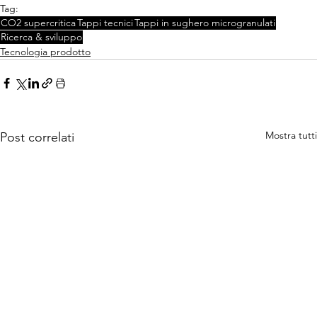
Tag:
CO2 supercritica
Tappi tecnici
Tappi in sughero microgranulati
Ricerca & sviluppo
Tecnologia prodotto
Mostra tutti
Post correlati